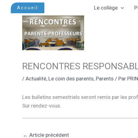
Aller
Le collège
P
Accueil
au
contenu
RENCONTRES RESPONSABL
/
Actualité
,
Le coin des parents
,
Parents
/ Par
PRI
Les bulletins semestriels seront remis par les pro
Sur rendez-vous.
←
Article précédent