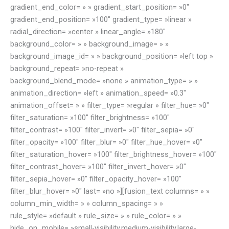
gradient_end_color= » » gradient_start_position= »0″
gradient_end_position= »100″ gradient_type= »linear »
radial_direction= »center » linear_angle= »180″
background_color= » » background_image= » »
background_image_id= » » background_position= »left top »
background_repeat= »no-repeat »
background_blend_mode= »none » animation_type= » »
animation_direction= »left » animation_speed= »0.3″
animation_offset= » » filter_type= »regular » filter_hue= »0″
filter_saturation= »100″ filter_brightness= »100″
filter_contrast= »100″ filter_invert= »0″ filter_sepia= »0″
filter_opacity= »100″ filter_blur= »0″ filter_hue_hover= »0″
filter_saturation_hover= »100″ filter_brightness_hover= »100″
filter_contrast_hover= »100″ filter_invert_hover= »0″
filter_sepia_hover= »0″ filter_opacity_hover= »100″
filter_blur_hover= »0″ last= »no »][fusion_text columns= » »
column_min_width= » » column_spacing= » »
rule_style= »default » rule_size= » » rule_color= » »
hide_on_mobile= »small-visibility,medium-visibility,large-