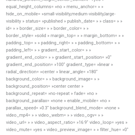
equal_height_columns= »no » menu_anchor= » »
hide_on_mobile= »small-visibility,medium-visibility,large-
visibility » status= »published » publish_date= » » class= » »
id= » » border_size= » » border_color= » »
border_style= »solid » margin_top= » » margin_bottom= » »
padding_top= » » padding_right= » » padding_bottom= » »
padding_left= » » gradient_start_color= » »
gradient_end_color= » » gradient_start_position= »0″
gradient_end_position= »100″ gradient_type= »linear »
radial_direction= »center » linear_angle= »180″
background_color= » » background_image= » »
background_position= »center center »
background_repeat= »no-repeat » fade= »no »
background_parallax= »none » enable_mobile= »no »
parallax_speed= »0.3″ background_blend_mode= »none »
video_mp4= » » video_webm= » » video_ogv= » »
video_url= » » video_aspect_ratio= »16:9″ video_loop= »yes »
video_mute= »yes » video_preview_image= » » filter_hue= »0″