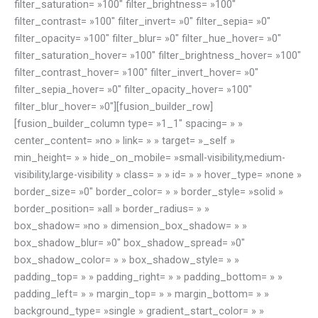
filter_saturation= »100″ filter_brightness= »100″
filter_contrast= »100″ filter_invert= »0″ filter_sepia= »0″
filter_opacity= »100″ filter_blur= »0″ filter_hue_hover= »0″
filter_saturation_hover= »100″ filter_brightness_hover= »100″
filter_contrast_hover= »100″ filter_invert_hover= »0″
filter_sepia_hover= »0″ filter_opacity_hover= »100″
filter_blur_hover= »0″][fusion_builder_row]
[fusion_builder_column type= »1_1″ spacing= » »
center_content= »no » link= » » target= »_self »
min_height= » » hide_on_mobile= »small-visibility,medium-
visibility,large-visibility » class= » » id= » » hover_type= »none »
border_size= »0″ border_color= » » border_style= »solid »
border_position= »all » border_radius= » »
box_shadow= »no » dimension_box_shadow= » »
box_shadow_blur= »0″ box_shadow_spread= »0″
box_shadow_color= » » box_shadow_style= » »
padding_top= » » padding_right= » » padding_bottom= » »
padding_left= » » margin_top= » » margin_bottom= » »
background_type= »single » gradient_start_color= » »