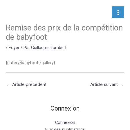
Aller
au
contenu
Remise des prix de la compétition
de babyfoot
/
Foyer
/ Par
Guillaume Lambert
{gallery}babyfoot{/gallery}
←
Article précédent
Article suivant
→
Connexion
Connexion
Flux des publications