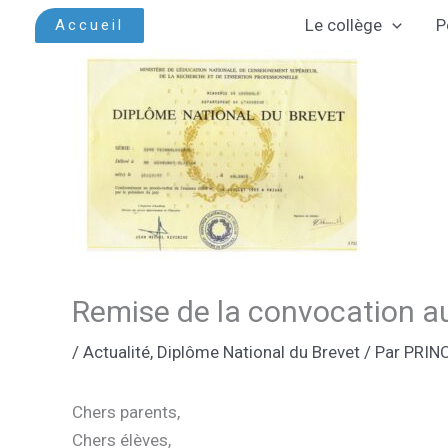
Aller
Le collège
P
Accueil
au
contenu
Remise de la convocation a
/
Actualité
,
Diplôme National du Brevet
/ Par
PRIN
Chers parents,
Chers élèves,