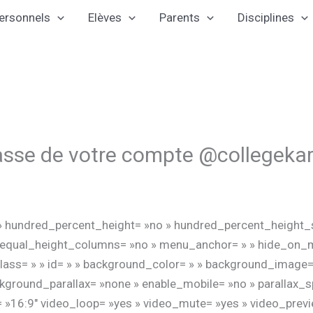
ersonnels
Elèves
Parents
Disciplines
passe de votre compte @collegekar
» hundred_percent_height= »no » hundred_percent_height_s
qual_height_columns= »no » menu_anchor= » » hide_on_mobil
 » class= » » id= » » background_color= » » background_image
kground_parallax= »none » enable_mobile= »no » parallax_
= »16:9″ video_loop= »yes » video_mute= »yes » video_previ