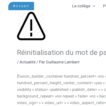
Aller
Le collège
P
Accueil
au
contenu
Réinitialisation du mot de 
/
Actualité
/ Par
Guillaume Lambert
[fusion_builder_container hundred_percent= »no 
hundred_percent_height_center_content= »yes » e
visibility » status= »published » publish_date= »
background_repeat= »no-repeat » fade= »no » bac
video_ogv= » » video_url= » » video_aspect_ratio