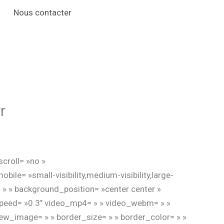
Nous contacter
r
croll= »no »
e= »small-visibility,medium-visibility,large-
= » » background_position= »center center »
speed= »0.3″ video_mp4= » » video_webm= » »
ew_image= » » border_size= » » border_color= » »