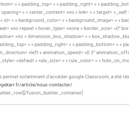
ttom= » » padding_top= » » padding_right= » » padding_bot
spacing= » » center_content= »no » link= » » target= »_sel
ass= » » id= » » background_color= » » background_image= » » 
at= »no-repeat » hover_type= »none » border_size= »0″ bord
x_shadow= »no » dimension_box_shadow= » » box_shadow_bl
ding_top= » » padding_right= » » padding_bottom= » » pad
_direction= »left » animation_speed= »0.3″ animation_offse
le= »default » rule_size= » » rule_color= » » hide_on_mobil
 permet notamment d’accéder google Classroom, a été réiniti
gekarr.fr/article/nous-contacter/
uilder_row][/fusion_builder_container]