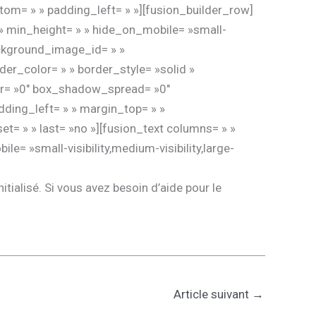
tom= » » padding_left= » »][fusion_builder_row]
f » min_height= » » hide_on_mobile= »small-
background_image_id= » »
er_color= » » border_style= »solid »
ur= »0″ box_shadow_spread= »0″
ding_left= » » margin_top= » »
t= » » last= »no »][fusion_text columns= » »
e= »small-visibility,medium-visibility,large-
alisé. Si vous avez besoin d’aide pour le
Article suivant
→