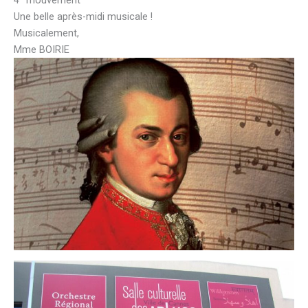
4
mouvement
Une belle après-midi musicale !
Musicalement,
Mme BOIRIE