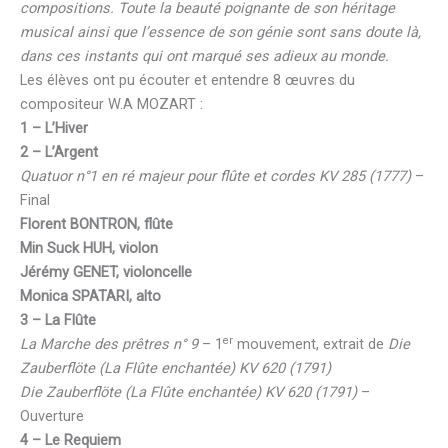
compositions. Toute la beauté poignante de son héritage
musical ainsi que l’essence de son génie sont sans doute là,
dans ces instants qui ont marqué ses adieux au monde.
Les élèves ont pu écouter et entendre 8 œuvres du
compositeur W.A MOZART :
1 – L’Hiver
2 – L’Argent
Quatuor n°1 en ré majeur pour flûte et cordes KV 285 (1777)
–
Final
Florent BONTRON, flûte
Min Suck HUH, violon
Jérémy GENET, violoncelle
Monica SPATARI, alto
3 – La Flûte
er
La Marche des prêtres n° 9
– 1
mouvement, extrait de
Die
Zauberflöte (La Flûte enchantée) KV 620 (1791)
Die Zauberflöte (La Flûte enchantée) KV 620 (1791)
–
Ouverture
4 – Le Requiem