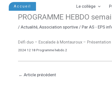
Aller
Le collège
P
Accueil
au
PROGRAMME HEBDO semain
contenu
/
Actualité
,
Association sportive
/ Par
AS - EPS inf
Défi duo – Escalade à Montauroux – Présentatio
2024 12 18 Programme hebdo.2
←
Article précédent