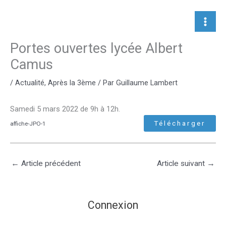
Aller
au
contenu
Portes ouvertes lycée Albert
Camus
/
Actualité
,
Après la 3ème
/ Par
Guillaume Lambert
Samedi 5 mars 2022 de 9h à 12h.
Télécharger
affiche-JPO-1
←
Article précédent
Article suivant
→
Connexion