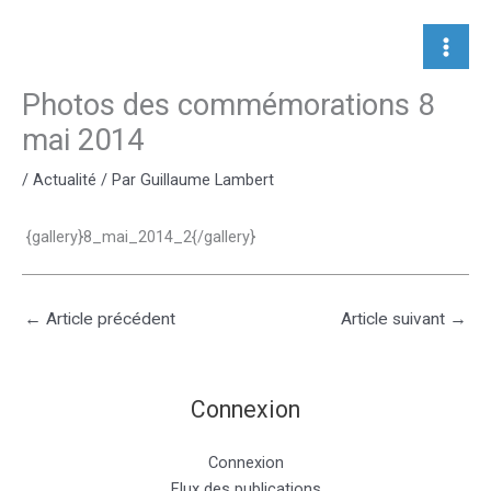
Aller
au
contenu
Photos des commémorations 8
mai 2014
/
Actualité
/ Par
Guillaume Lambert
{gallery}8_mai_2014_2{/gallery}
←
Article précédent
Article suivant
→
Connexion
Connexion
Flux des publications