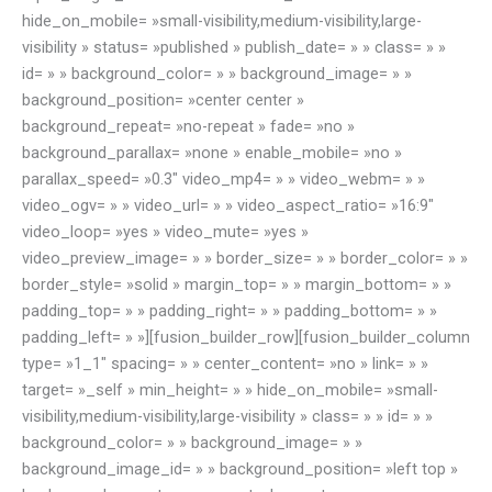
hide_on_mobile= »small-visibility,medium-visibility,large-
visibility » status= »published » publish_date= » » class= » »
id= » » background_color= » » background_image= » »
background_position= »center center »
background_repeat= »no-repeat » fade= »no »
background_parallax= »none » enable_mobile= »no »
parallax_speed= »0.3″ video_mp4= » » video_webm= » »
video_ogv= » » video_url= » » video_aspect_ratio= »16:9″
video_loop= »yes » video_mute= »yes »
video_preview_image= » » border_size= » » border_color= » »
border_style= »solid » margin_top= » » margin_bottom= » »
padding_top= » » padding_right= » » padding_bottom= » »
padding_left= » »][fusion_builder_row][fusion_builder_column
type= »1_1″ spacing= » » center_content= »no » link= » »
target= »_self » min_height= » » hide_on_mobile= »small-
visibility,medium-visibility,large-visibility » class= » » id= » »
background_color= » » background_image= » »
background_image_id= » » background_position= »left top »