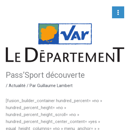
Aller
au
contenu
Pass’Sport découverte
/
Actualité
/ Par
Guillaume Lambert
[fusion_builder_container hundred_percent= »no »
hundred_percent_height= »no »
hundred_percent_height_scroll= »no »
hundred_percent_height_center_content= »yes »
equal_height_columns= »no » menu_anchor= » »