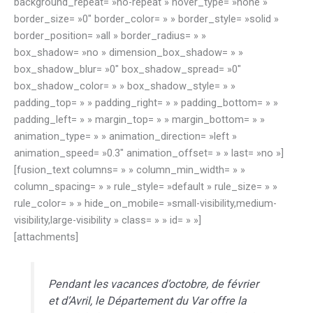
background_repeat= »no-repeat » hover_type= »none »
border_size= »0″ border_color= » » border_style= »solid »
border_position= »all » border_radius= » »
box_shadow= »no » dimension_box_shadow= » »
box_shadow_blur= »0″ box_shadow_spread= »0″
box_shadow_color= » » box_shadow_style= » »
padding_top= » » padding_right= » » padding_bottom= » »
padding_left= » » margin_top= » » margin_bottom= » »
animation_type= » » animation_direction= »left »
animation_speed= »0.3″ animation_offset= » » last= »no »]
[fusion_text columns= » » column_min_width= » »
column_spacing= » » rule_style= »default » rule_size= » »
rule_color= » » hide_on_mobile= »small-visibility,medium-
visibility,large-visibility » class= » » id= » »]
[attachments]
Pendant les vacances d’octobre, de février
et d’Avril, le Département du Var offre la