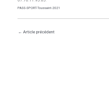
07.76.11.95.85.
PASS-SPORT-Toussaint-2021
←
Article précédent