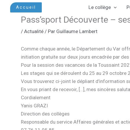
Aller
Le collège
P
Accueil
au
Pass’sport Découverte – se
contenu
/
Actualité
/ Par
Guillaume Lambert
Comme chaque année, le Département du Var offre l
initiation gratuite sur deux jours encadrée par des
Pour la session des vacances de la Toussaint 2021,
Les stages qui se déroulent du 25 au 29 octobre 
Vous trouverez ci-joint le dépliant d’information s
En vous priant de recevoir, […], mes sincères saluta
Cordialement
Yanis GRAZI
Direction des collèges
Responsable du service Affaires générales et act