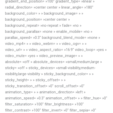
gradient_end_position= »100″ gradient_type= »linear »
radial_direction= »center center » linear_angle= »180″
background_color= » » background_image= » »
background_position= »center center »
background_repeat= »no-repeat » fade= »no »
background_parallax= »none » enable_mobile= »no »
parallax_speed= »0.3″ background_blend_mode= »none »
video_mp4= » » video_webm= » » video_ogv= » »
video_url= » » video_aspect_ratio= »16:9″ video_loop= »yes »
video_mute= »yes » video_preview_image= » »
absolute= »off » absolute_devices= »small,medium,large »
sticky= »off » sticky_devices= »small-visibility,medium-
visibility,large-visibility » sticky_background_color= » »
sticky_height= » » sticky_offset= » »
sticky_transition_offset= »0″ scroll_offset= »0″
animation_type= » » animation_direction= »left »
animation_speed= »0.3″ animation_offset= » » filter_hue= »0″
filter_saturation= »100″ filter_brightness= »100″
filter_contrast= »100″ filter_invert= »0″ filter_sepia= »0″