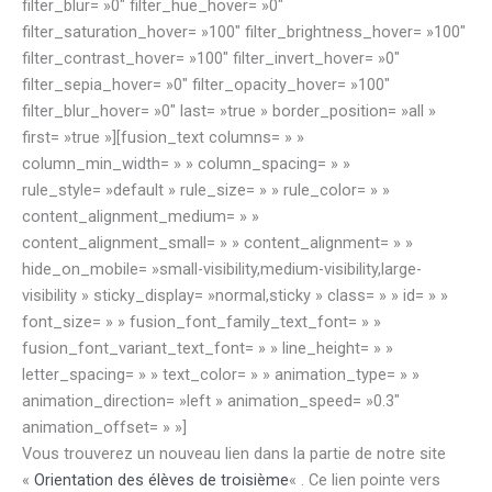
filter_blur= »0″ filter_hue_hover= »0″
filter_saturation_hover= »100″ filter_brightness_hover= »100″
filter_contrast_hover= »100″ filter_invert_hover= »0″
filter_sepia_hover= »0″ filter_opacity_hover= »100″
filter_blur_hover= »0″ last= »true » border_position= »all »
first= »true »][fusion_text columns= » »
column_min_width= » » column_spacing= » »
rule_style= »default » rule_size= » » rule_color= » »
content_alignment_medium= » »
content_alignment_small= » » content_alignment= » »
hide_on_mobile= »small-visibility,medium-visibility,large-
visibility » sticky_display= »normal,sticky » class= » » id= » »
font_size= » » fusion_font_family_text_font= » »
fusion_font_variant_text_font= » » line_height= » »
letter_spacing= » » text_color= » » animation_type= » »
animation_direction= »left » animation_speed= »0.3″
animation_offset= » »]
Vous trouverez un nouveau lien dans la partie de notre site
«
Orientation des élèves de troisième
« . Ce lien pointe vers