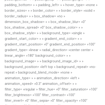
padding_bottom= » » padding_left= » » hover_type= »none »
border_sizes= » » border_color= » » border_style= »solid »
border_radius= » » box_shadow= »no »
dimension_box_shadow= » » box_shadow_blur= »0″
box_shadow_spread= »0″ box_shadow_color= » »
box_shadow_style= » » background_type= »single »
gradient_start_color= » » gradient_end_color= » »
gradient_start_position= »0″ gradient_end_position= »100″
gradient_type= »linear » radial_direction= »center center »
linear_angle= »180″ background_color= » »
background_image= » » background_image_id= » »
background_position= »left top » background_repeat= »no-
repeat » background_blend_mode= »none »
animation_type= » » animation_direction= »left »
animation_speed= »0.3″ animation_offset= » »
filter_type= »regular » filter_hue= »0″ filter_saturation= »100″
filter_brightness= »100″ filter_contrast= »100″
filter_invert= »0″ filter_sepia= »0″ filter_opacity= »100″