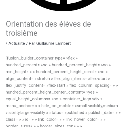
Orientation des élèves de
troisième
/
Actualité
/ Par
Guillaume Lambert
[fusion_builder_container type= »flex »
hundred_percent= »no » hundred_percent_height= »no »
min_height= » » hundred_percent_height_scroll= »no »
align_content= »stretch » flex_align_items= »flex-start »
flex_justify_content= »flex-start » flex_column_spacing= » »
hundred_percent_height_center_content= »yes »
equal_height_columns= »no » container_tag= »div »
menu_anchor= » » hide_on_mobile= »small-visibility,medium-
visibility,large-visibility » status= »published » publish_date= » »
class= » » id= » » link_color= » » link_hover_color= » »
border_sizes= » » border_sizes_top= » »