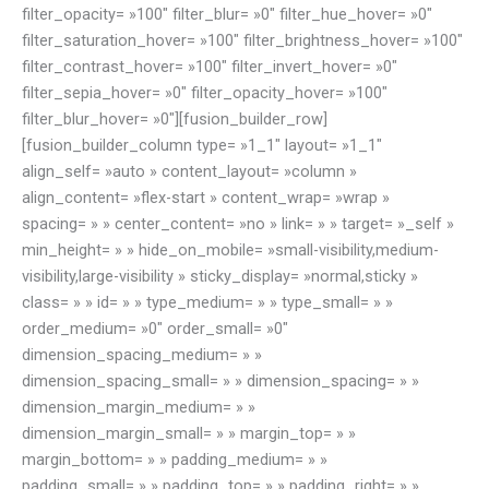
filter_opacity= »100″ filter_blur= »0″ filter_hue_hover= »0″
filter_saturation_hover= »100″ filter_brightness_hover= »100″
filter_contrast_hover= »100″ filter_invert_hover= »0″
filter_sepia_hover= »0″ filter_opacity_hover= »100″
filter_blur_hover= »0″][fusion_builder_row]
[fusion_builder_column type= »1_1″ layout= »1_1″
align_self= »auto » content_layout= »column »
align_content= »flex-start » content_wrap= »wrap »
spacing= » » center_content= »no » link= » » target= »_self »
min_height= » » hide_on_mobile= »small-visibility,medium-
visibility,large-visibility » sticky_display= »normal,sticky »
class= » » id= » » type_medium= » » type_small= » »
order_medium= »0″ order_small= »0″
dimension_spacing_medium= » »
dimension_spacing_small= » » dimension_spacing= » »
dimension_margin_medium= » »
dimension_margin_small= » » margin_top= » »
margin_bottom= » » padding_medium= » »
padding_small= » » padding_top= » » padding_right= » »