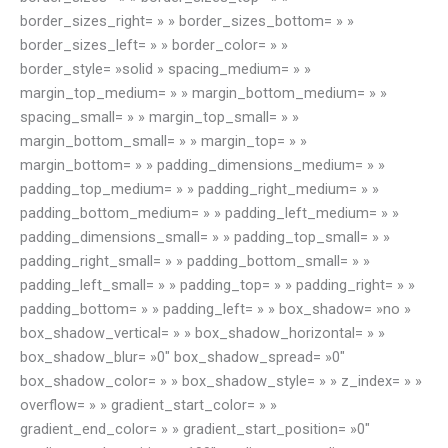
border_sizes_right= » » border_sizes_bottom= » »
border_sizes_left= » » border_color= » »
border_style= »solid » spacing_medium= » »
margin_top_medium= » » margin_bottom_medium= » »
spacing_small= » » margin_top_small= » »
margin_bottom_small= » » margin_top= » »
margin_bottom= » » padding_dimensions_medium= » »
padding_top_medium= » » padding_right_medium= » »
padding_bottom_medium= » » padding_left_medium= » »
padding_dimensions_small= » » padding_top_small= » »
padding_right_small= » » padding_bottom_small= » »
padding_left_small= » » padding_top= » » padding_right= » »
padding_bottom= » » padding_left= » » box_shadow= »no »
box_shadow_vertical= » » box_shadow_horizontal= » »
box_shadow_blur= »0″ box_shadow_spread= »0″
box_shadow_color= » » box_shadow_style= » » z_index= » »
overflow= » » gradient_start_color= » »
gradient_end_color= » » gradient_start_position= »0″