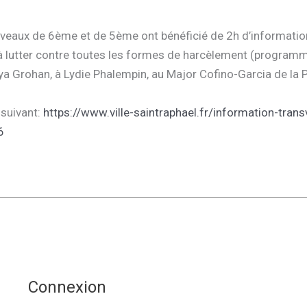
iveaux de 6ème et de 5ème ont bénéficié de 2h d’informatio
 à lutter contre toutes les formes de harcèlement (programm
ya Grohan, à Lydie Phalempin, au Major Cofino-Garcia de la P
 suivant:
https://www.ville-saintraphael.fr/information-tran
6
Connexion