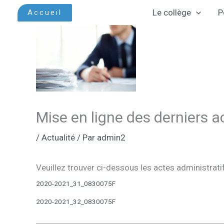
Aller
Le collège
P
Accueil
au
contenu
Mise en ligne des derniers a
/
Actualité
/ Par
admin2
Veuillez trouver ci-dessous les actes administratif
2020-2021_31_0830075F
2020-2021_32_0830075F