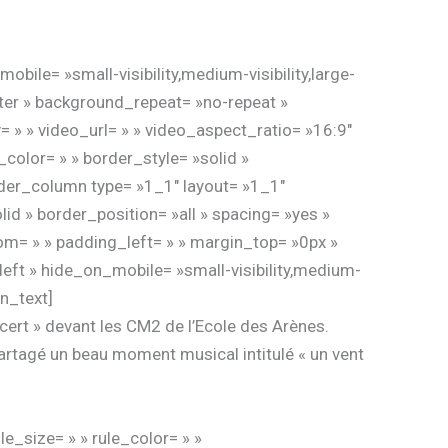
le= »small-visibility,medium-visibility,large-
nter » background_repeat= »no-repeat »
» » video_url= » » video_aspect_ratio= »16:9″
color= » » border_style= »solid »
lder_column type= »1_1″ layout= »1_1″
id » border_position= »all » spacing= »yes »
m= » » padding_left= » » margin_top= »0px »
eft » hide_on_mobile= »small-visibility,medium-
on_text]
ncert » devant les CM2 de l’Ecole des Arènes.
partagé un beau moment musical intitulé « un vent
e_size= » » rule_color= » »