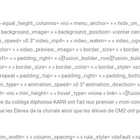
 equal_height_columns= »no » menu_anchor= » » hide_on_mobi
 » » background_image= » » background_position= »center ce
ax_speed= »0.3″ video_mp4= » » video_webm= » » video_ogv= 
lor= » » video_preview_image= » » border_size= » » border_
t= » » padding_right= » »][fusion_builder_row][fusion_bui
= » » border_size= » » border_color= » » border_style= »sol
peat » padding_top= » » padding_right= » » padding_botto
on_type= » » animation_speed= »0.3″ animation_direction= »l
last= »no » min_height= » » hover_type= »none » link= » »][fusi
le du collège Alphonse KARR ont fait leur premier « mini-co
e les Élèves de la chorale ainsi que les élèves de CM2 ont 
n_width= » » column_spacing= » » rule_style= »default » rul