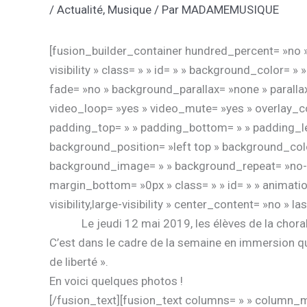
/
Actualité
,
Musique
/ Par
MADAMEMUSIQUE
[fusion_builder_container hundred_percent= »no »
visibility » class= » » id= » » background_color=
fade= »no » background_parallax= »none » parall
video_loop= »yes » video_mute= »yes » overlay_co
padding_top= » » padding_bottom= » » padding_lef
background_position= »left top » background_color
background_image= » » background_repeat= »no-re
margin_bottom= »0px » class= » » id= » » animati
visibility,large-visibility » center_content= »no » 
Le jeudi 12 mai 2019, les élèves de la chora
C’est dans le cadre de la semaine en immersion qu
de liberté ».
En voici quelques photos !
[/fusion_text][fusion_text columns= » » column_mi