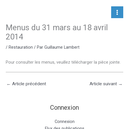
Aller
au
contenu
Menus du 31 mars au 18 avril
2014
/
Restauration
/ Par
Guillaume Lambert
Pour consulter les menus, veuillez télécharger la pièce jointe.
←
Article précédent
Article suivant
→
Connexion
Connexion
Flux des publications