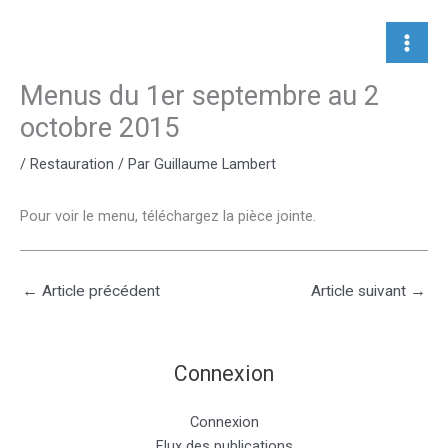
Aller
au
contenu
Menus du 1er septembre au 2
octobre 2015
/
Restauration
/ Par
Guillaume Lambert
Pour voir le menu, téléchargez la pièce jointe.
←
Article précédent
Article suivant
→
Connexion
Connexion
Flux des publications