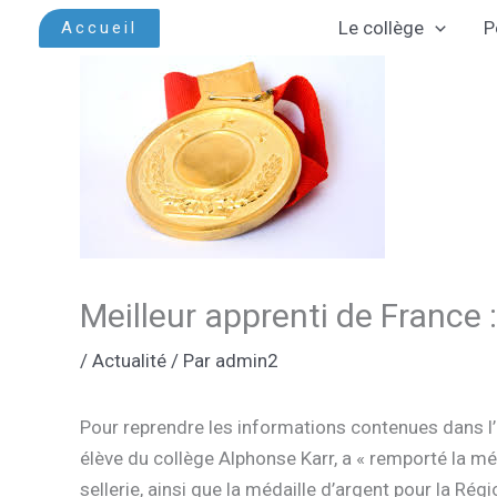
Aller
Le collège
P
Accueil
au
contenu
Meilleur apprenti de France
/
Actualité
/ Par
admin2
Pour reprendre les informations contenues dans l’art
élève du collège Alphonse Karr, a « remporté la m
sellerie, ainsi que la médaille d’argent pour la Rég