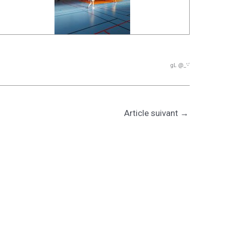
gL @_’-‘
Article suivant
→