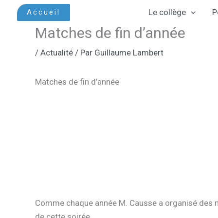
Aller
Le collège
P
Accueil
au
Matches de fin d’année
contenu
/
Actualité
/ Par
Guillaume Lambert
Matches de fin d’année
Comme chaque année M. Causse a organisé des mat
de cette soirée.