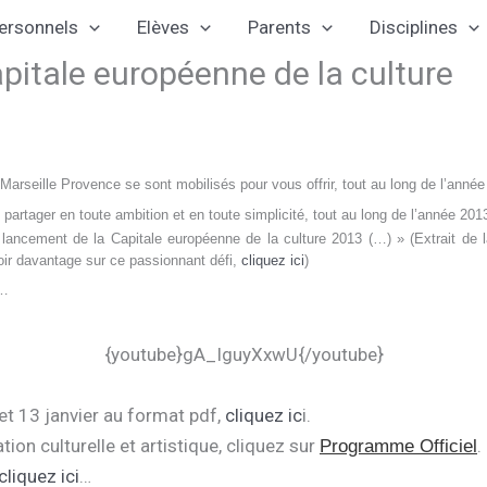
ersonnels
Elèves
Parents
Disciplines
pitale européenne de la culture
arseille Provence se sont mobilisés pour vous offrir, tout au long de l’année 20
artager en toute ambition et en toute simplicité, tout au long de l’année 2013
lancement de la Capitale européenne de la culture 2013 (…) » (Extrait de l
avoir davantage sur ce passionnant défi,
cliquez ici
)
e…
{youtube}gA_IguyXxwU{/youtube}
t 13 janvier au format pdf,
cliquez ic
i.
on culturelle et artistique, cliquez sur
.
Programme Officiel
cliquez ici
…