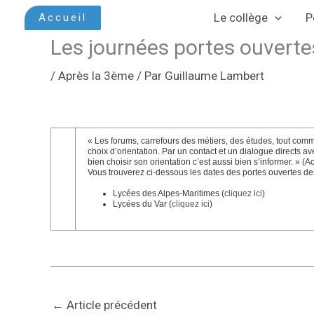
Aller
Le collège
P
Accueil
au
Les journées portes ouvert
contenu
/
Après la 3ème
/ Par
Guillaume Lambert
« Les forums, carrefours des métiers, des études, tout com
choix d’orientation. Par un contact et un dialogue directs a
bien choisir son orientation c’est aussi bien s’informer. » 
Vous trouverez ci-dessous les dates des portes ouvertes des
Lycées des Alpes-Maritimes (
cliquez ici
)
Lycées du Var (
cliquez ici
)
←
Article précédent