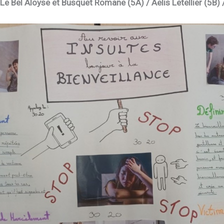
Le Bel Aloyse et Busquet Romane (5A) / Aelis Letellier (5B) 