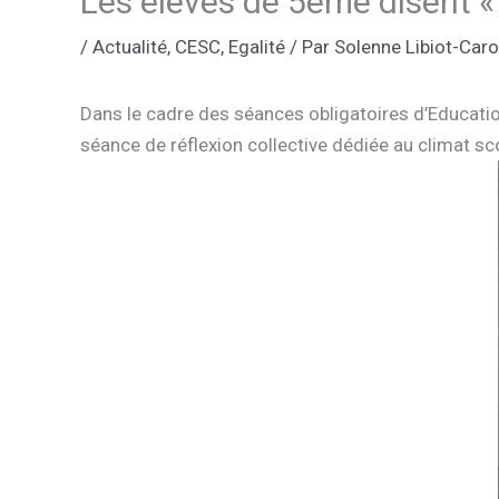
Les élèves de 5ème disent « 
/
Actualité
,
CESC
,
Egalité
/ Par
Solenne Libiot-Caro
Dans le cadre des séances obligatoires d’Education
séance de réflexion collective dédiée au climat sco