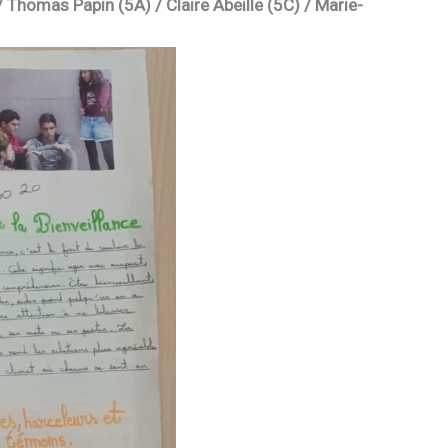
/ Thomas Papin (5A) / Claire Abeille (5C) / Marie-