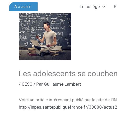
Aller
Le collège
P
Accueil
au
contenu
Les adolescents se couchent
/
CESC
/ Par
Guillaume Lambert
Voici un article intéressant publié sur le site de
http://inpes.santepubliquefrance.fr/30000/act