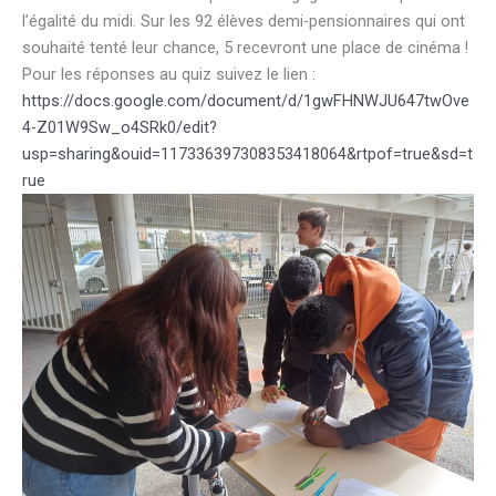
l’égalité du midi. Sur les 92 élèves demi-pensionnaires qui ont
souhaité tenté leur chance, 5 recevront une place de cinéma !
Pour les réponses au quiz suivez le lien :
https://docs.google.com/document/d/1gwFHNWJU647twOve
4-Z01W9Sw_o4SRk0/edit?
usp=sharing&ouid=117336397308353418064&rtpof=true&sd=t
rue