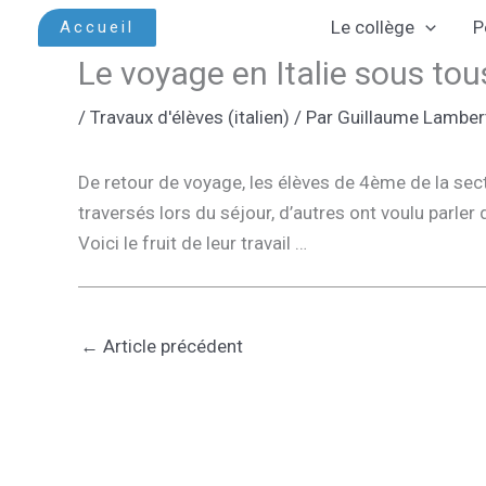
Aller
Le collège
P
Accueil
au
Le voyage en Italie sous tous
contenu
/
Travaux d'élèves (italien)
/ Par
Guillaume Lamber
De retour de voyage, les élèves de 4ème de la sec
traversés lors du séjour, d’autres ont voulu parle
Voici le fruit de leur travail …
←
Article précédent