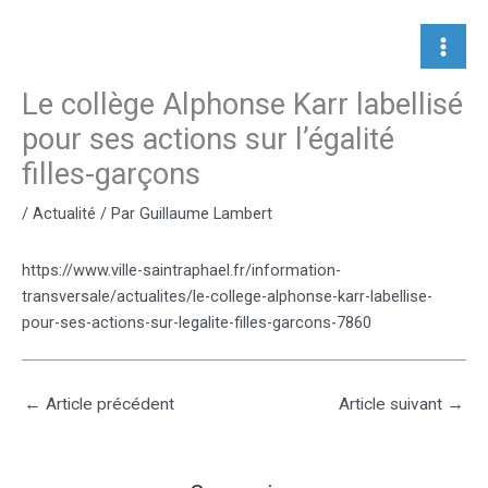
Aller
au
contenu
Le collège Alphonse Karr labellisé
pour ses actions sur l’égalité
filles-garçons
/
Actualité
/ Par
Guillaume Lambert
https://www.ville-saintraphael.fr/information-
transversale/actualites/le-college-alphonse-karr-labellise-
pour-ses-actions-sur-legalite-filles-garcons-7860
←
Article précédent
Article suivant
→