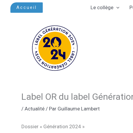
Aller
Le collège
P
Accueil
au
contenu
Label OR du label Générati
/
Actualité
/ Par
Guillaume Lambert
Dossier « Génération 2024 »