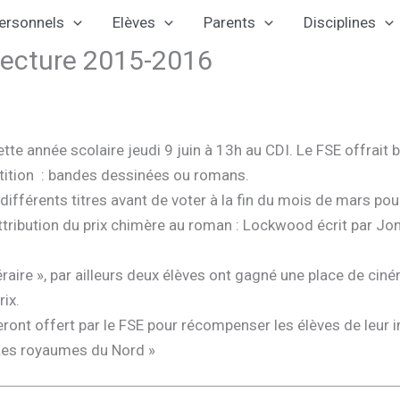
ersonnels
Elèves
Parents
Disciplines
 lecture 2015-2016
cette année scolaire jeudi 9 juin à 13h au CDI. Le FSE offrait
pétition : bandes dessinées ou romans.
différents titres avant de voter à la fin du mois de mars pour 
ttribution du prix chimère au roman : Lockwood écrit par Jona
éraire », par ailleurs deux élèves ont gagné une place de cin
rix.
ont offert par le FSE pour récompenser les élèves de leur impl
 Les royaumes du Nord »