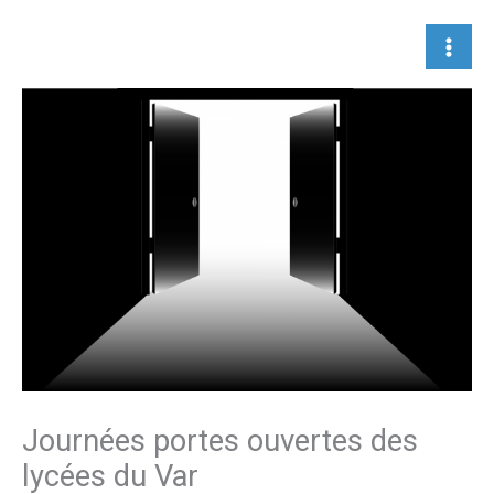
Aller
au
contenu
Journées portes ouvertes des
lycées du Var