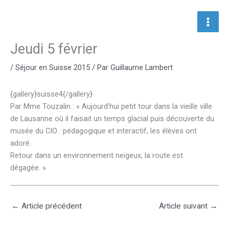
Aller
au
contenu
Jeudi 5 février
/
Séjour en Suisse 2015
/ Par
Guillaume Lambert
{gallery}suisse4{/gallery}
Par Mme Touzalin : « Aujourd’hui petit tour dans la vieille ville
de Lausanne où il faisait un temps glacial puis découverte du
musée du CIO : pédagogique et interactif, les élèves ont
adoré.
Retour dans un environnement neigeux, la route est
dégagée. »
←
Article précédent
Article suivant
→