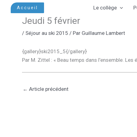
Aller
Le collège
P
Accueil
au
Jeudi 5 février
contenu
/
Séjour au ski 2015
/ Par
Guillaume Lambert
{gallery}ski2015_5{/gallery}
Par M. Zittel : « Beau temps dans l’ensemble. Les é
←
Article précédent