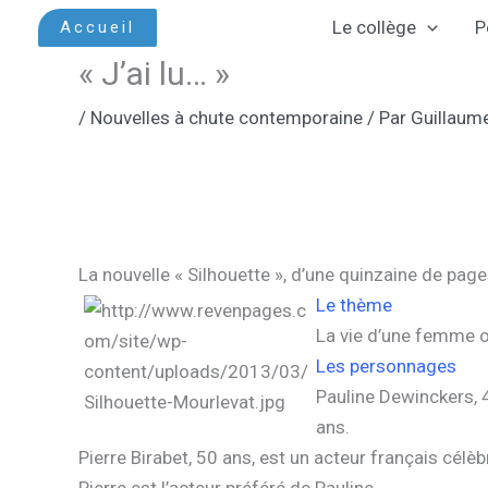
Aller
Le collège
P
Accueil
au
« J’ai lu… »
contenu
/
Nouvelles à chute contemporaine
/ Par
Guillaum
La nouvelle « Silhouette », d’une quinzaine de pag
Le thème
La vie d’une femme or
Les personnages
Pauline Dewinckers, 
ans.
Pierre Birabet, 50 ans, est un acteur français célèb