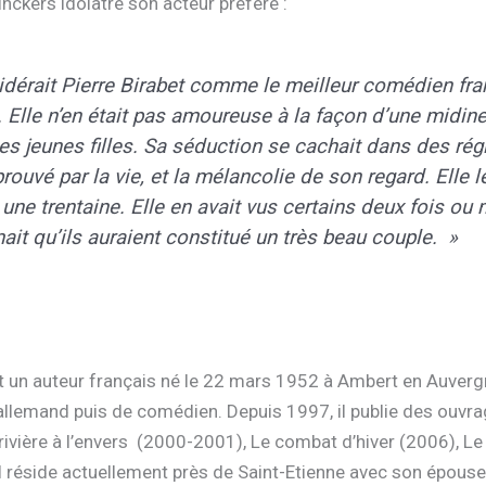
ckers idolâtre son acteur préféré :
dérait Pierre Birabet comme le meilleur comédien frança
us. Elle n’en était pas amoureuse à la façon d’une midine
es jeunes filles. Sa séduction se cachait dans des ré
rouvé par la vie, et la mélancolie de son regard. Elle le
 une trentaine. Elle en avait vus certains deux fois ou
mait qu’ils auraient constitué un très beau couple. »
un auteur français né le 22 mars 1952 à Ambert en Auvergne,
allemand puis de comédien. Depuis 1997, il publie des ouvra
rivière à l’envers (2000-2001), Le combat d’hiver (2006), Le 
l réside actuellement près de Saint-Etienne avec son épouse