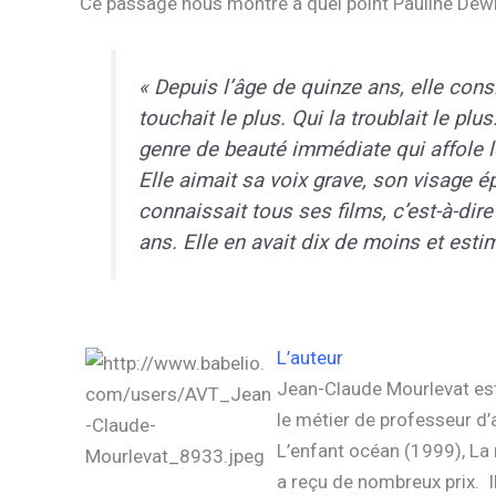
Ce passage nous montre à quel point Pauline Dewin
« Depuis l’âge de quinze ans, elle consi
touchait le plus. Qui la troublait le pl
genre de beauté immédiate qui affole l
Elle aimait sa voix grave, son visage ép
connaissait tous ses films, c’est-à-dire
ans. Elle en avait dix de moins et esti
L’auteur
Jean-Claude Mourlevat est 
le métier de professeur d’
L’enfant océan (1999), La 
a reçu de nombreux prix. I