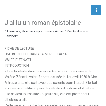
Aller
au
contenu
J’ai lu un roman épistolaire
/
Français
,
Romans épistolaires 4ème
/ Par
Guillaume
Lambert
FICHE DE LECTURE
UNE BOUTEILLE DANS LA MER DE GAZA
VALERIE ZENATTI
INTRODUCTION
« Une bouteille dans la mer de Gaza » est une oeuvre de
Valérie Zénatti. Valéri Zénatti est née le 1er avril 1970 à Nice.
A treize ans, elle part avec ses parents pour l’Israël. Elle fait
son service militaire, puis des études d’histoire et d’hébreu.
Elle devient journaliste ; aujourd’hui, elle est professeur
d’hébreu à Lille.
Cette oeuvre montre l’incompréhension qu’ont les jeunes par