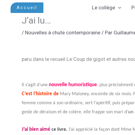
Aller
Le collège
P
Accueil
au
J’ai lu…
contenu
/
Nouvelles à chute contemporaine
/ Par
Guillaum
paru dans le recueil
Le Coup de gigot et autres no
nouvelle humoristique
Il s’agit d’une
, plus précisément
C’est l’histoire de
Mary Maloney, enceinte de six mois. Fe
femme comme à son ordinaire, sert l’apéritif, puis prépa
geste de déraison et de colère, elle frappe son mari d’
un 
J’ai bien aimé
ce livre.
J’ai apprécié la façon dont Mme M