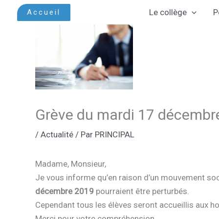
Aller
Le collège
P
Accueil
au
contenu
Grève du mardi 17 décembr
/
Actualité
/ Par
PRINCIPAL
Madame, Monsieur,
Je vous informe qu’en raison d’un mouvement socia
décembre 2019
pourraient être perturbés.
Cependant tous les élèves seront accueillis aux hor
Merci pour votre compréhension.