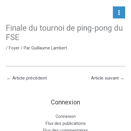
Aller
au
contenu
Finale du tournoi de ping-pong du
FSE
/
Foyer
/ Par
Guillaume Lambert
←
Article précédent
Article suivant
→
Connexion
Connexion
Flux des publications
Flux des commentaires