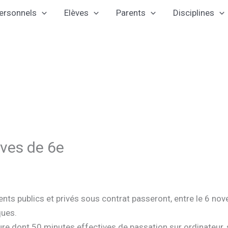
ersonnels
Elèves
Parents
Disciplines
èves de 6e
ts publics et privés sous contrat passeront, entre le 6 no
ques.
re dont 50 minutes effectives de passation sur ordinateur, 