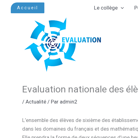
Aller
Le collège
P
Accueil
au
contenu
Evaluation nationale des él
/
Actualité
/ Par
admin2
L’ensemble des élèves de sixième des établissemen
dans les domaines du français et des mathémati
Elle prendra la forme de deux séquences d’une heu