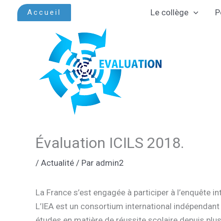
Aller
Le collège
P
Accueil
au
contenu
Évaluation ICILS 2018.
/
Actualité
/ Par
admin2
La France s’est engagée à participer à l’enquête in
L’IEA est un consortium international indépenda
études en matière de réussite scolaire depuis plu