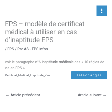
Aller
au
contenu
EPS – modèle de certificat
médical à utiliser en cas
d’inaptitude EPS
/
EPS
/ Par
AS - EPS infos
voir le paragraphe n°6
inaptitude médicale
des « 10 règles de
vie en EPS »
Télécharger
Certificat_Medical_Inaptitude_Karr
←
Article précédent
Article suivant
→