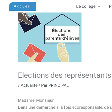
Aller
Le collège
P
Accueil
au
contenu
Elections des représentants
/
Actualité
/ Par
PRINCIPAL
Madame, Monsieur,
Dans une démarche à la fois écoresponsable, de si