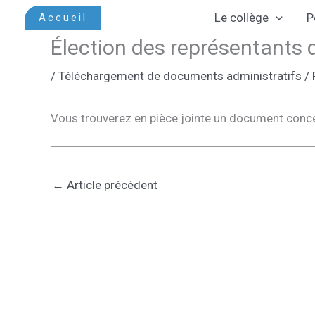
Aller
Le collège
P
Accueil
au
Élection des représentants d
contenu
/
Téléchargement de documents administratifs
/ 
Vous trouverez en pièce jointe un document concer
←
Article précédent