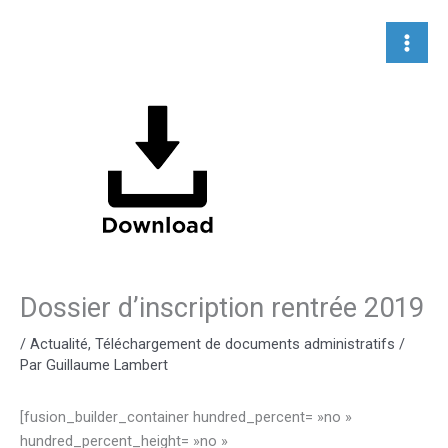
Aller
au
contenu
Dossier d’inscription rentrée 2019
/
Actualité
,
Téléchargement de documents administratifs
/
Par
Guillaume Lambert
[fusion_builder_container hundred_percent= »no »
hundred_percent_height= »no »