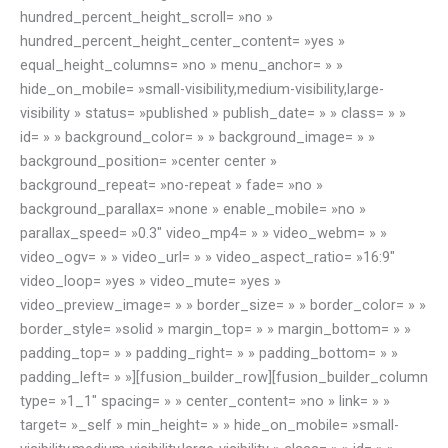
hundred_percent_height_scroll= »no »
hundred_percent_height_center_content= »yes »
equal_height_columns= »no » menu_anchor= » »
hide_on_mobile= »small-visibility,medium-visibility,large-
visibility » status= »published » publish_date= » » class= » »
id= » » background_color= » » background_image= » »
background_position= »center center »
background_repeat= »no-repeat » fade= »no »
background_parallax= »none » enable_mobile= »no »
parallax_speed= »0.3″ video_mp4= » » video_webm= » »
video_ogv= » » video_url= » » video_aspect_ratio= »16:9″
video_loop= »yes » video_mute= »yes »
video_preview_image= » » border_size= » » border_color= » »
border_style= »solid » margin_top= » » margin_bottom= » »
padding_top= » » padding_right= » » padding_bottom= » »
padding_left= » »][fusion_builder_row][fusion_builder_column
type= »1_1″ spacing= » » center_content= »no » link= » »
target= »_self » min_height= » » hide_on_mobile= »small-