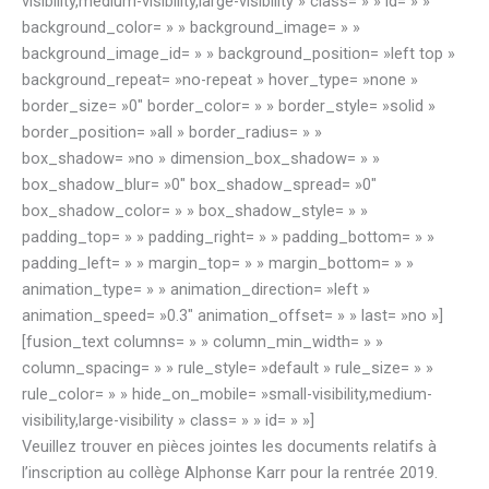
visibility,medium-visibility,large-visibility » class= » » id= » »
background_color= » » background_image= » »
background_image_id= » » background_position= »left top »
background_repeat= »no-repeat » hover_type= »none »
border_size= »0″ border_color= » » border_style= »solid »
border_position= »all » border_radius= » »
box_shadow= »no » dimension_box_shadow= » »
box_shadow_blur= »0″ box_shadow_spread= »0″
box_shadow_color= » » box_shadow_style= » »
padding_top= » » padding_right= » » padding_bottom= » »
padding_left= » » margin_top= » » margin_bottom= » »
animation_type= » » animation_direction= »left »
animation_speed= »0.3″ animation_offset= » » last= »no »]
[fusion_text columns= » » column_min_width= » »
column_spacing= » » rule_style= »default » rule_size= » »
rule_color= » » hide_on_mobile= »small-visibility,medium-
visibility,large-visibility » class= » » id= » »]
Veuillez trouver en pièces jointes les documents relatifs à
l’inscription au collège Alphonse Karr pour la rentrée 2019.