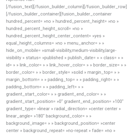
[/fusion_text][/fusion_builder_column][/fusion_builder_row]
[/fusion_builder_container][fusion_builder_container
hundred_percent= »no » hundred_percent_height= »no »
hundred_percent_height_scroll= »no »
hundred_percent_height_center_content= »yes »
equal_height_columns= »no » menu_anchor= » »
hide_on_mobile= »small-visibility,medium-visibility,large-
visibility » status= »published » publish_date= » » class= » »
id= » » link_color= » » link_hover_color= » » border_size= » »
border_color= » » border_style= »solid » margin_top= » »
margin_bottom= » » padding_top= » » padding_right= » »
padding_bottom= » » padding_left= » »
gradient_start_color= » » gradient_end_color= » »
gradient_start_position= »0″ gradient_end_position= »100″
gradient_type= »linear » radial_direction= »center center »
linear_angle= »180″ background_color= » »
background_image= » » background_position= »center
center » background_repeat= »no-repeat » fade= »no »