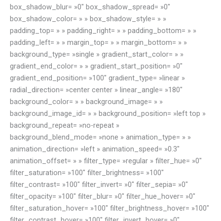
box_shadow_blur= »0″ box_shadow_spread= »0″
box_shadow_color= » » box_shadow_style= » »
padding_top= » » padding_right= » » padding_bottom= » »
padding_left= » » margin_top= » » margin_bottom= » »
background_type= »single » gradient_start_color= » »
gradient_end_color= » » gradient_start_position= »0″
gradient_end_position= »100″ gradient_type= »linear »
radial_direction= »center center » linear_angle= »180″
background_color= » » background_image= » »
background_image_id= » » background_position= »left top »
background_repeat= »no-repeat »
background_blend_mode= »none » animation_type= » »
animation_direction= »left » animation_speed= »0.3″
animation_offset= » » filter_type= »regular » filter_hue= »0″
filter_saturation= »100″ filter_brightness= »100″
filter_contrast= »100″ filter_invert= »0″ filter_sepia= »0″
filter_opacity= »100″ filter_blur= »0″ filter_hue_hover= »0″
filter_saturation_hover= »100″ filter_brightness_hover= »100″
filter_contrast_hover= »100″ filter_invert_hover= »0″