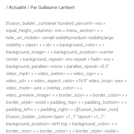
/
Actualité
/ Par
Guillaume Lambert
[fusion_builder_container hundred_percent= »no »
equal_height_columns= »no » menu_anchor= » »
hide_on_mobile= »small-visibility,medium-visibility,large-
visibility » class= » » id= » » background_color= » »
background_image= » » background_position= »center
center » background_repeat= »no-repeat » fade= »no »
background_parallax= »none » parallax_speed= »0.3″
video_mp4= » » video_webm= » » video_ogv= » »
video_url= » » video_aspect_ratio= »16:9″ video_loop= »yes »
video_mute= »yes » overlay_color= » »
video_preview_image= » » border_size= » » border_color= » »
border_style= »solid » padding_top= » » padding_bottom= » »
padding_left= » » padding_right= » »][fusion_builder_row]
[fusion_builder_column type= »1_1″ layout= »1_1″
background_position= »left top » background_color= » »
border_size= » » border_color= » » border_style= »solid »