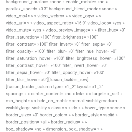
background_parallax= »none » enable_mobile= »no »
parallax_speed= »0.3″ background_blend_mode= »none »
video_mp4= » » video_webm= » » video_ogv= » »
video_url= » » video_aspect_ratio= »16:9″ video_loop= »yes »
video_mute= »yes » video_preview_image= » » filter_hue= »0″
filter_saturation= »100″ filter_brightness= »100″
filter_contrast= »100″ filter_invert= »0″ filter_sepia= »0″
filter_opacity= »100″ filter_blur= »0″ filter_hue_hover= »0″
filter_saturation_hover= »100″ filter_brightness_hover= »100″
filter_contrast_hover= »100″ filter_invert_hover= »0″
filter_sepia_hover= »0″ filter_opacity_hover= »100″
filter_blur_hover= »0″][fusion_builder_row]
[fusion_builder_column type= »1_2″ layout= »1_2″
spacing= » » center_content= »no » link= » » target= »_self »
min_height= » » hide_on_mobile= »small-visibility,medium-
visibility,large-visibility » class= » » id= » » hover_type= »none »
border_size= »0″ border_color= » » border_style= »solid »
border_position= »all » border_radius= » »
box_shadow= »no » dimension_box_shadow= » »