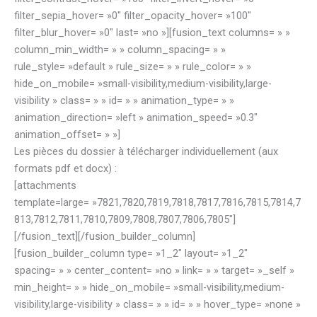
filter_sepia_hover= »0″ filter_opacity_hover= »100″
filter_blur_hover= »0″ last= »no »][fusion_text columns= » »
column_min_width= » » column_spacing= » »
rule_style= »default » rule_size= » » rule_color= » »
hide_on_mobile= »small-visibility,medium-visibility,large-
visibility » class= » » id= » » animation_type= » »
animation_direction= »left » animation_speed= »0.3″
animation_offset= » »]
Les pièces du dossier à télécharger individuellement (aux
formats pdf et docx) :
[attachments
template=large= »7821,7820,7819,7818,7817,7816,7815,7814,7
813,7812,7811,7810,7809,7808,7807,7806,7805″]
[/fusion_text][/fusion_builder_column]
[fusion_builder_column type= »1_2″ layout= »1_2″
spacing= » » center_content= »no » link= » » target= »_self »
min_height= » » hide_on_mobile= »small-visibility,medium-
visibility,large-visibility » class= » » id= » » hover_type= »none »