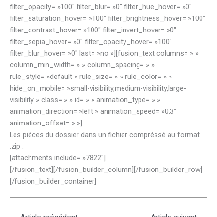
filter_opacity= »100″ filter_blur= »0″ filter_hue_hover= »0″
filter_saturation_hover= »100″ filter_brightness_hover= »100″
filter_contrast_hover= »100″ filter_invert_hover= »0″
filter_sepia_hover= »0″ filter_opacity_hover= »100″
filter_blur_hover= »0″ last= »no »][fusion_text columns= » »
column_min_width= » » column_spacing= » »
rule_style= »default » rule_size= » » rule_color= » »
hide_on_mobile= »small-visibility,medium-visibility,large-
visibility » class= » » id= » » animation_type= » »
animation_direction= »left » animation_speed= »0.3″
animation_offset= » »]
Les pièces du dossier dans un fichier compréssé au format
.zip :
[attachments include= »7822″]
[/fusion_text][/fusion_builder_column][/fusion_builder_row]
[/fusion_builder_container]