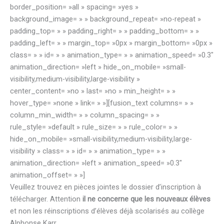
border_position= »all » spacing= »yes »
background_image= » » background_repeat= »no-repeat »
padding_top= » » padding_right= » » padding_bottom= » »
padding_left= » » margin_top= »0px » margin_bottom= »0px »
class= » » id= » » animation_type= » » animation_speed= »0.3″
animation_direction= »left » hide_on_mobile= »small-
visibility,medium-visibility,large-visibility »
center_content= »no » last= »no » min_height= » »
hover_type= »none » link= » »][fusion_text columns= » »
column_min_width= » » column_spacing= » »
rule_style= »default » rule_size= » » rule_color= » »
hide_on_mobile= »small-visibility,medium-visibility,large-
visibility » class= » » id= » » animation_type= » »
animation_direction= »left » animation_speed= »0.3″
animation_offset= » »]
Veuillez trouvez en pièces jointes le dossier d’inscription à
télécharger. Attention
il ne concerne que les nouveaux élèves
et non les réinscriptions d’élèves déjà scolarisés au collège
Alphonse Karr.