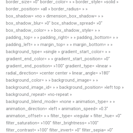
border_size= »0″ border_color= » » border_style= »solid »
border_position= »all » border_radius= » »
box_shadow= »no » dimension_box_shadow= » »
box_shadow_blur= »0″ box_shadow_spread= »0″
box_shadow_color= » » box_shadow_style= » »
padding_top= » » padding_right= » » padding_bottom= » »
padding_left= » » margin_top= » » margin_bottom= » »
background_type= »single » gradient_start_color= » »
gradient_end_color= » » gradient_start_position= »0″
gradient_end_position= »100″ gradient_type= »linear »
radial_direction= »center center » linear_angle= »180″
background_color= » » background_image= » »
background_image_id= » » background_position= »left top »
background_repeat= »no-repeat »
background_blend_mode= »none » animation_type= » »
animation_direction= »left » animation_speed= »0.3″
animation_offset= » » filter_type= »regular » filter_hue= »0″
filter_saturation= »100″ filter_brightness= »100″
filter_contrast= »100″ filter_invert= »0″ filter_sepia= »0″