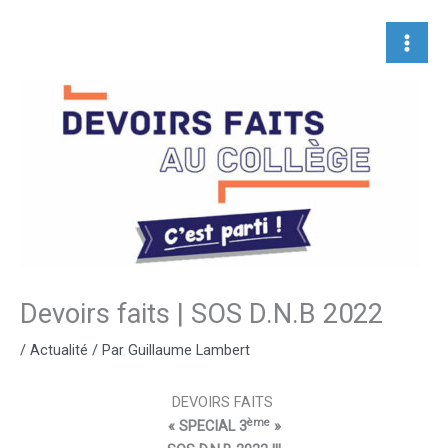
Aller
au
contenu
Devoirs faits | SOS D.N.B 2022
/
Actualité
/ Par
Guillaume Lambert
DEVOIRS FAITS
ème
« SPECIAL 3
»