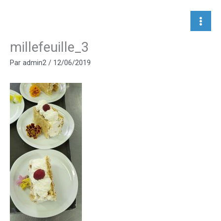
Aller
au
contenu
millefeuille_3
Par
admin2
/
12/06/2019