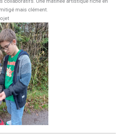
 collaboratifs. Une matinée artistique riche en
 mitigé mais clément.
rojet