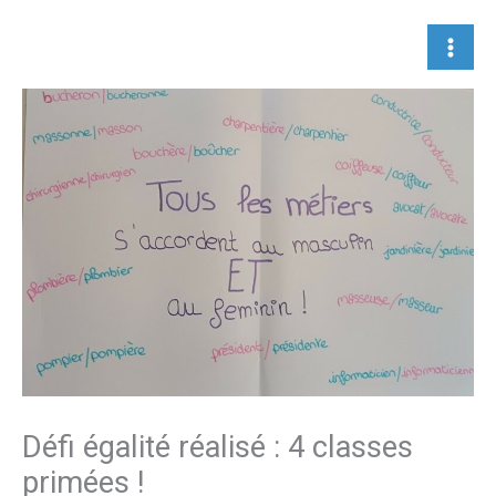
Aller
au
contenu
Défi égalité réalisé : 4 classes
primées !