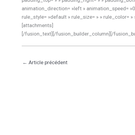
padding_top= » » padding_right= » » padding_bot
animation_direction= »left » animation_speed= »0
rule_style= »default » rule_size= » » rule_color= » »
[attachments]
[/fusion_text][/fusion_builder_column][/fusion_b
←
Article précédent