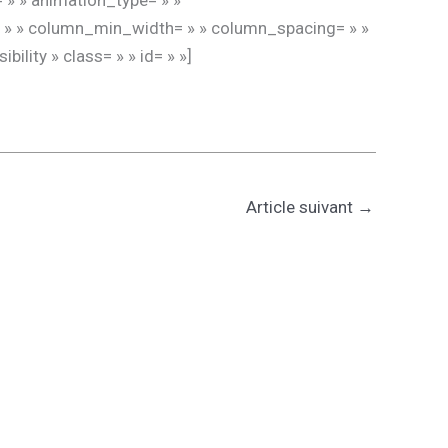
 » » animation_type= » »
s= » » column_min_width= » » column_spacing= » »
bility » class= » » id= » »]
Article suivant
→