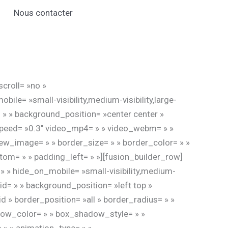
Nous contacter
croll= »no »
e= »small-visibility,medium-visibility,large-
= » » background_position= »center center »
speed= »0.3″ video_mp4= » » video_webm= » »
ew_image= » » border_size= » » border_color= » »
tom= » » padding_left= » »][fusion_builder_row]
 » » hide_on_mobile= »small-visibility,medium-
id= » » background_position= »left top »
 » border_position= »all » border_radius= » »
w_color= » » box_shadow_style= » »