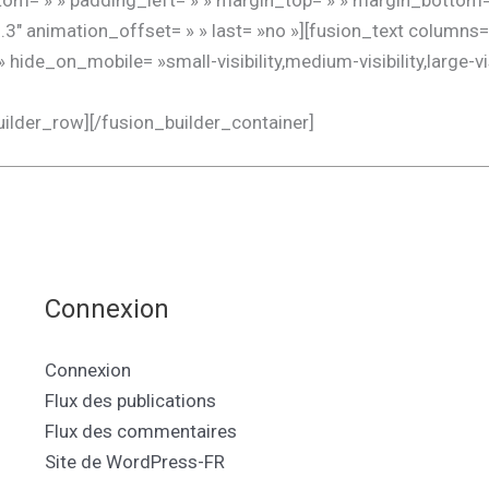
tom= » » padding_left= » » margin_top= » » margin_bottom=
.3″ animation_offset= » » last= »no »][fusion_text column
 hide_on_mobile= »small-visibility,medium-visibility,large-visi
uilder_row][/fusion_builder_container]
Connexion
Connexion
Flux des publications
Flux des commentaires
Site de WordPress-FR