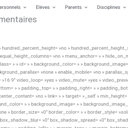
ersonnels
Elèves
Parents
Disciplines
émentaires
» hundred_percent_height= »no » hundred_percent_height_s
qual_height_columns= »no » menu_anchor= » » hide_on_mobil
 » class= » » id= » » background_color= » » background_image
kground_parallax= »none » enable_mobile= »no » parallax_
= »16:9″ video_loop= »yes » video_mute= »yes » video_previ
ttom= » » padding_top= » » padding_right= » » padding_bot
enter_content= »no » link= » » target= »_self » min_height=
ackground_color= » » background_image= » » background_image_
e » border_size= »0″ border_color= » » border_style= »solid
box_shadow_blur= »0″ box_shadow_spread= »0″ box_shado