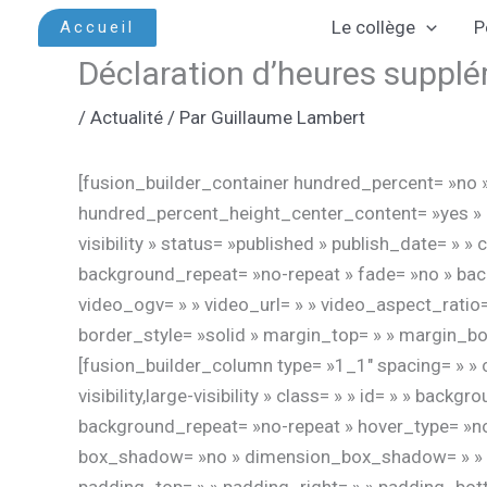
Aller
Le collège
P
Accueil
au
Déclaration d’heures suppl
contenu
/
Actualité
/ Par
Guillaume Lambert
[fusion_builder_container hundred_percent= »no 
hundred_percent_height_center_content= »yes » e
visibility » status= »published » publish_date= »
background_repeat= »no-repeat » fade= »no » bac
video_ogv= » » video_url= » » video_aspect_ratio
border_style= »solid » margin_top= » » margin_bo
[fusion_builder_column type= »1_1″ spacing= » » c
visibility,large-visibility » class= » » id= » » b
background_repeat= »no-repeat » hover_type= »non
box_shadow= »no » dimension_box_shadow= » » 