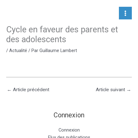
Aller
au
contenu
Cycle en faveur des parents et
des adolescents
/
Actualité
/ Par
Guillaume Lambert
←
Article précédent
Article suivant
→
Connexion
Connexion
Flux des publications