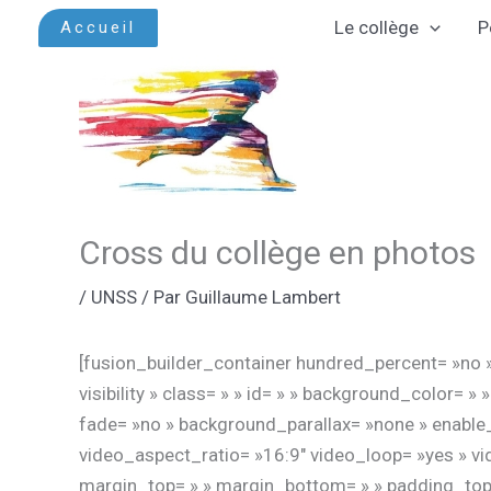
Aller
Le collège
P
Accueil
au
contenu
Cross du collège en photos
/
UNSS
/ Par
Guillaume Lambert
[fusion_builder_container hundred_percent= »no »
visibility » class= » » id= » » background_color=
fade= »no » background_parallax= »none » enable
video_aspect_ratio= »16:9″ video_loop= »yes » vi
margin_top= » » margin_bottom= » » padding_top=