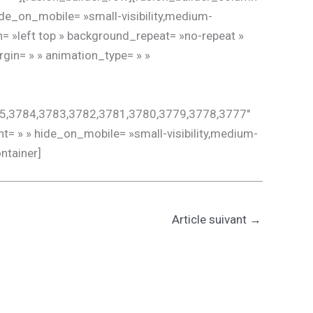
ide_on_mobile= »small-visibility,medium-
on= »left top » background_repeat= »no-repeat »
rgin= » » animation_type= » »
785,3784,3783,3782,3781,3780,3779,3778,3777″
nt= » » hide_on_mobile= »small-visibility,medium-
ontainer]
Article suivant
→