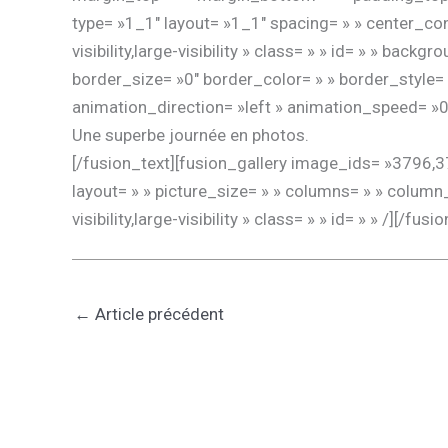
type= »1_1″ layout= »1_1″ spacing= » » center_con
visibility,large-visibility » class= » » id= » » b
border_size= »0″ border_color= » » border_style= 
animation_direction= »left » animation_speed= »0.
Une superbe journée en photos.
[/fusion_text][fusion_gallery image_ids= »379
layout= » » picture_size= » » columns= » » column
visibility,large-visibility » class= » » id= » » /][
←
Article précédent