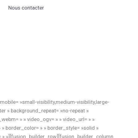
Nous contacter
le= »small-visibility,medium-visibility,large-
nter » background_repeat= »no-repeat »
_webm= » » video_ogv= » » video_url= » »
» border_color= » » border_style= »solid »
 » »][fusion_builder_row][fusion_builder_column