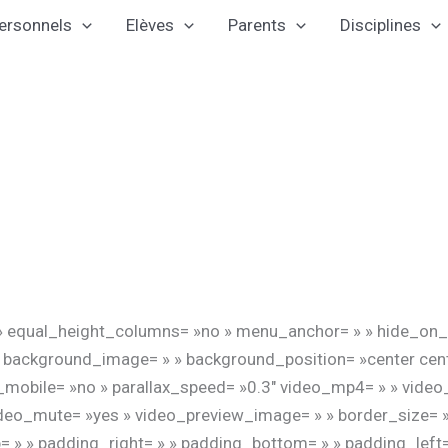
ersonnels
Elèves
Parents
Disciplines
 equal_height_columns= »no » menu_anchor= » » hide_on_mobi
 » » background_image= » » background_position= »center ce
_mobile= »no » parallax_speed= »0.3″ video_mp4= » » video
deo_mute= »yes » video_preview_image= » » border_size= » 
 » » padding_right= » » padding_bottom= » » padding_left=