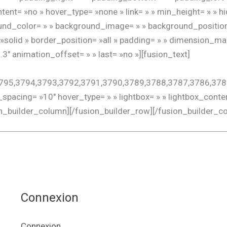
tent= »no » hover_type= »none » link= » » min_height= » » h
ackground_color= » » background_image= » » background_positi
»solid » border_position= »all » padding= » » dimension_ma
3″ animation_offset= » » last= »no »][fusion_text]
6,3795,3794,3793,3792,3791,3790,3789,3788,3787,3786,3
_spacing= »10″ hover_type= » » lightbox= » » lightbox_conte
/fusion_builder_column][/fusion_builder_row][/fusion_builder_c
Connexion
Connexion